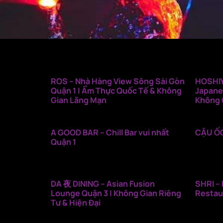
ROS – Nhà Hàng View Sông Sài Gòn
HOSHIY
Quận 1 | Ẩm Thực Quốc Tế & Không
Japane
Gian Lãng Mạn
Không 
A GOOD BAR – Chill Bar vui nhất
CẬU ỐC
Quận 1
DA 夜 DINING – Asian Fusion
SHRI – 
Lounge Quận 3 | Không Gian Riêng
Restau
Tư & Hiện Đại