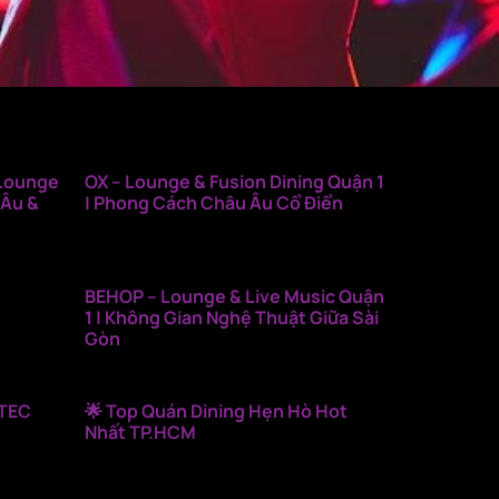
 Lounge
OX – Lounge & Fusion Dining Quận 1
 Âu &
| Phong Cách Châu Âu Cổ Điển
BEHOP – Lounge & Live Music Quận
1 | Không Gian Nghệ Thuật Giữa Sài
Gòn
NTEC
🌟 Top Quán Dining Hẹn Hò Hot
Nhất TP.HCM