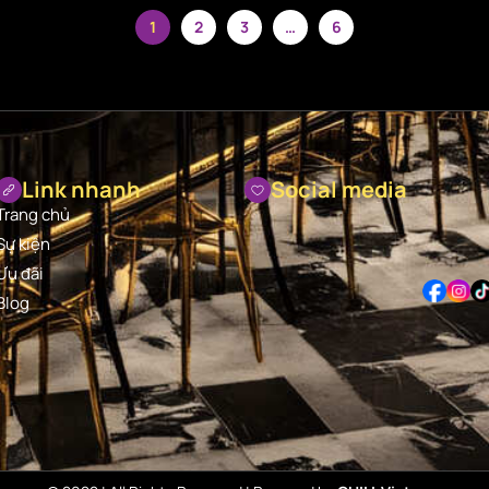
1
2
3
…
6
Link nhanh
Social media
Trang chủ
Sự kiện
Ưu đãi
Blog