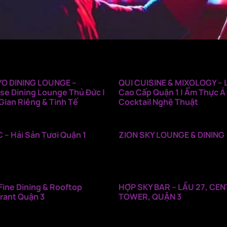
O DINING LOUNGE –
QUI CUISINE & MIXOLOGY –
se Dining Lounge Thủ Đức |
Cao Cấp Quận 1 | Ẩm Thực Á
Gian Riêng & Tinh Tế
Cocktail Nghệ Thuật
 – Hải Sản Tươi Quận 1
ZION SKY LOUNGE & DINING
Fine Dining & Rooftop
HỢP SKY BAR – LẦU 27, CE
rant Quận 3
TOWER, QUẬN 3