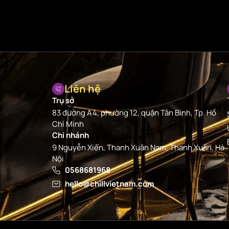
Liên hệ
Trụ sở
83 đường A4, phường 12, quận Tân Bình, Tp. Hồ
Chí Minh
Chi nhánh
9 Nguyễn Xiển, Thanh Xuân Nam, Thanh Xuân, Hà
Nội
0568681968
hello@chillvietnam.com