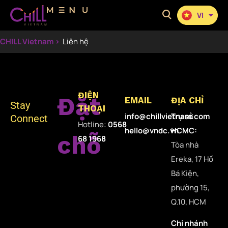
VI
KO
CHILL Vietnam >
Liên hệ
ĐIỆN
Đặt
EMAIL
ĐỊA CHỈ
Stay
THOẠI
info@chillvietnam.com
Trụ sở
Connect
Hotline:
0568
hello@vndc.vn
HCMC:
chỗ
68 1968
Tòa nhà
Ereka, 17 Hồ
Bá Kiện,
phường 15,
Q.10, HCM
Chi nhánh