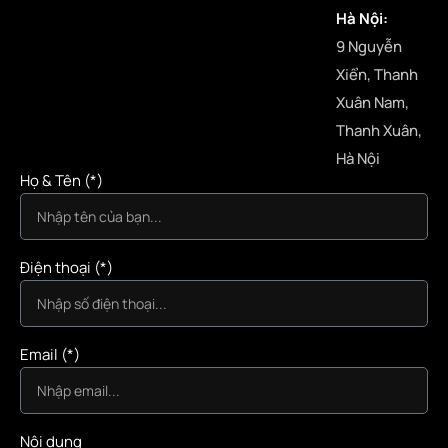
Hà Nội:
9 Nguyễn
Xiển, Thanh
Xuân Nam,
Thanh Xuân,
Hà Nội
Họ & Tên (*)
Điện thoại (*)
Email (*)
Nội dung