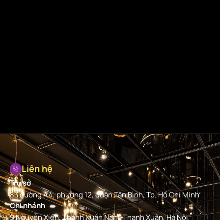
Liên hệ
Trụ sở
83 đường A4, phường 12, quận Tân Bình, Tp. Hồ Chí Minh
Chi nhánh
9 Nguyễn Xiển, Thanh Xuân Nam, Thanh Xuân, Hà Nội