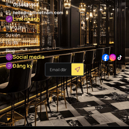
0568681968
hello@chillvietnam.com
Link nhanh
Trang chủ
Sự kiện
Ưu đãi
Blog
Social media
Đăng ký