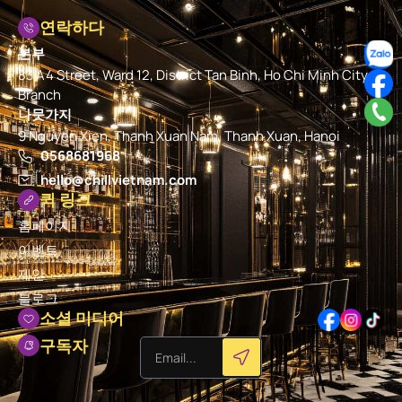
연락하다
본부
83 A4 Street, Ward 12, District Tan Binh, Ho Chi Minh City
Branch
나뭇가지
9 Nguyen Xien, Thanh Xuan Nam, Thanh Xuan, Hanoi
0568681968
hello@chillvietnam.com
퀵 링크
홈페이지
이벤트
제안
블로그
소셜 미디어
구독자