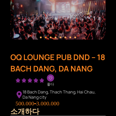
OQ LOUNGE PUB DND – 18
BACH DANG, DA NANG





좋다
18 Bach Dang, Thach Thang, Hai Chau,
Da Nang city
500.000
3.000.000
소개하다