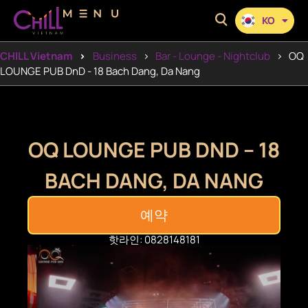
KO
EN
CHILL Vietnam
Business
Bar - Lounge - Nightclub
OQ
LOUNGE PUB DnD - 18 Bach Dang, Da Nang
OQ LOUNGE PUB DND – 18
BACH DANG, DA NANG
예약
핫라인: 0828148181