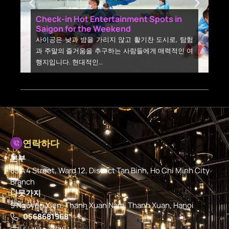
Check-in Hot Entertainment Spots in
Y
Saigon for the Weekend
t
사이공은 낮과 밤을 가리지 않고 활기찬 도시로, 탐험
과 주말의 즐거움을 추구하는 사람들에게 매력적인 여
행지입니다. 현대적인…
연락하다
본부
83 A4 Street, Ward 12, District Tan Binh, Ho Chi Minh City
Branch
나뭇가지
9 Nguyen Xien, Thanh Xuan Nam, Thanh Xuan, Hanoi
0568681968