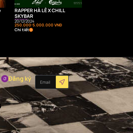
e
RAPPER HÀ LÊ X CHILL
SKYBAR
20/12/2024
250.000-5.000.000 VNĐ
Chi tiết
Đăng ký