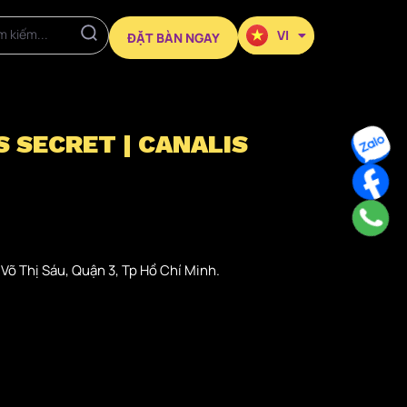
VI
KO
ĐẶT BÀN NGAY
S SECRET | CANALIS
õ Thị Sáu, Quận 3, Tp Hồ Chí Minh.