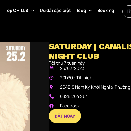
Top CHILLS
Ưu đãi đặc biệt
Blog
Booking
SATURDAY | CANALI
NIGHT CLUB
Tối thứ 7 tuần này
25/02/2023
20h30 - Till night
264BIS Nam Kỳ Khởi Nghĩa, Phường V
0828 264 264
Facebook
ĐẶT NGAY