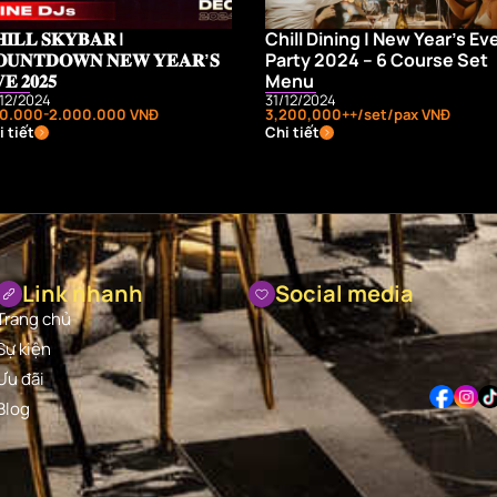
𝐈𝐋𝐋 𝐒𝐊𝐘𝐁𝐀𝐑 |
Chill Dining | New Year’s Ev
𝐔𝐍𝐓𝐃𝐎𝐖𝐍 𝐍𝐄𝐖 𝐘𝐄𝐀𝐑’𝐒
Party 2024 – 6 Course Set
𝐄 𝟐𝟎𝟐𝟓
Menu
/12/2024
31/12/2024
0.000-2.000.000 VNĐ
3,200,000++/set/pax VNĐ
 tiết
Chi tiết
Link nhanh
Social media
Trang chủ
Sự kiện
Ưu đãi
Blog