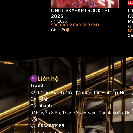
CHILL SKYBAR | ROCK TẾT
𝐂
2025
𝐂
𝐄𝐕
4/1/2025
500.000-2.000.000 VNĐ
31
Chi tiết
50
Chi
Liên hệ
Trụ sở
83 đường A4, phường 12, quận Tân Bình, Tp. Hồ
Chí Minh
Chi nhánh
9 Nguyễn Xiển, Thanh Xuân Nam, Thanh Xuân, Hà
Nội
0568681968