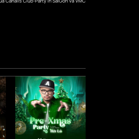
của Canalis Club-Party in SaiGon và VMC