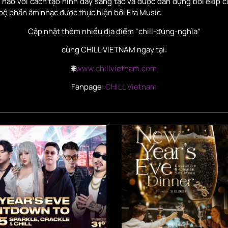
hế nào với cách tạo hình đầy sáng tạo và được dàn dựng bởi ekip 
 bộ phần âm nhạc được thực hiện bởi Era Music.
Cập nhật thêm nhiều địa điểm “chill-đúng-nghĩa”
cùng CHILL VIETNAM ngay tại:
🌐
www.chillvietnam.com
Fanpage:
CHILL Vietnam